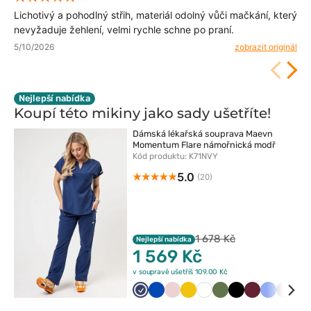
Lichotivý a pohodlný střih, materiál odolný vůči mačkání, který
nevyžaduje žehlení, velmi rychle schne po praní.
5/10/2026
zobrazit originál
Nejlepší nabídka
Koupí této mikiny jako sady
ušetříte!
Dámská lékařská souprava Maevn
Momentum Flare námořnická modř
Kód produktu: K71NVY
5.0
(20)
1 678 Kč
Nejlepší nabídka
1 569 Kč
v soupravě ušetříš 109.00 Kč
Ciemny
Królewski
Pastelowy
Żółty
Biały
Oliwkowy
Czarny
Wiśniowy
Klasyczny
Popiel
Ka
granat
granat
róż
błękit
bł