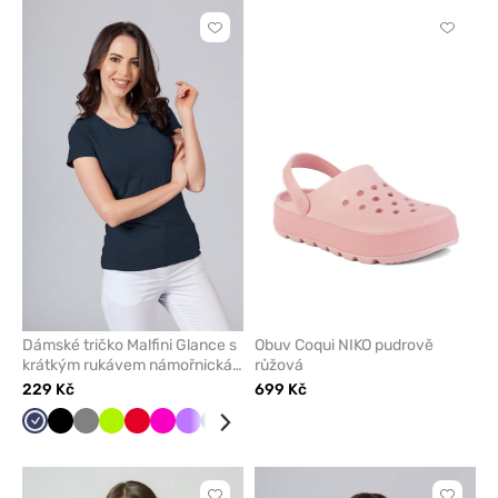
Kliknutím
Kliknut
přidáte
přidáte
nebo
nebo
odeberete
odeber
z
z
oblíbených
oblíben
Dámské tričko Malfini Glance s
Obuv Coqui NIKO pudrově
krátkým rukávem námořnická
růžová
modř
229 Kč
699 Kč
Námořnická
Černá
Šedá
Limetková
Červená
Malinová
Fialová
Karaibsky
Mátová
Tyrkysová
Bílá
modř
modrá