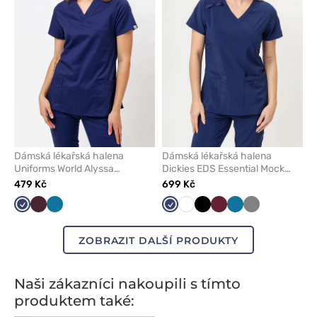
z
z
oblíbených
oblíben
Dámská lékařská halena
Dámská lékařská halena
Uniforms World Alyssa
Dickies EDS Essential Mock
námořnická modř
námořnická modř
479 Kč
699 Kč
Námořnická
Burgundová
Karaibsky
Námořnická
Bílá
Černá
Třešňová
Karaibsky
Šedá
modř
modrá
modř
modrá
ZOBRAZIT DALŠÍ PRODUKTY
Naši zákazníci nakoupili s tímto
produktem také: