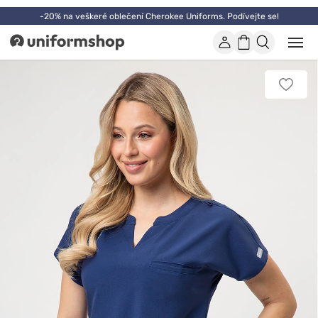
-20% na veškeré oblečení Cherokee Uniforms. Podívejte se!
Účet
Nákupní
Otevř
Uniformshop
nebo
košík
zavří
mobil
Přidat
men
k
oblíbe
položk