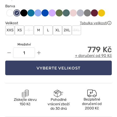
Barva
Ciemny
Czarny
Karaibski
Klasyczny
Królewski
Lawendowy
Oliwkowy
Pastelowa
Pastelowy
Popielaty
Szary
Wiśniowy
Żółty
Biały
granat
błękit
błękit
granat
zieleń
róż
Velikost
Tabulka velikostí
XXS
XS
S
M
L
XL
2XL
3XL
Množství
779 Kč
−
+
+ doručení od 90 Kč
VYBERTE VELIKOST
Bezplatné
Získejte slevu
Pohodlné
doručení od
150 Kč
vrácení zboží
2000 Kč
do 30 dnů