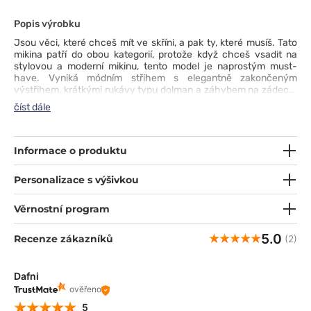
Popis výrobku
Jsou věci, které chceš mít ve skříni, a pak ty, které musíš. Tato
mikina patří do obou kategorií, protože když chceš vsadit na
stylovou a moderní mikinu, tento model je naprostým must-
have. Vyniká módním střihem s elegantně zakončeným
výstřihem, krátkými rukávy typu dolman a záhybem na zádech,
díky kterému látka krásně sedí. Odolná, elastická tkanina
číst dále
odvádějící vlhkost a boční rozparky se postarají o tvé pohodlí
i během nejnáročnějších pracovních hodin. Funkční kapsy:
jedna náprsní s lemem, dvě boční a vkusná poutka na
identifikátor zajistí, že s mikinou Maevn Momentum budeš mít
Informace o produktu
všechny potřebné drobnosti vždy po ruce. Chceš se
přesvědčit?
Personalizace s výšivkou
Věrnostní program
5.0
Recenze zákazníků
(2)
Dafni
ověřeno
5