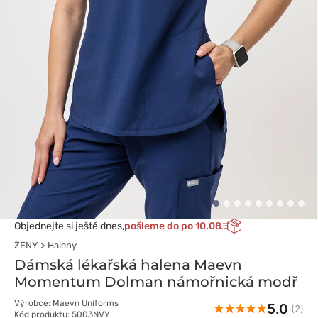
Objednejte si ještě dnes,
pošleme do po 10.08
ŽENY
Haleny
Dámská lékařská halena Maevn
Momentum Dolman námořnická modř
Výrobce:
Maevn Uniforms
5.0
(2)
Kód produktu: 5003NVY