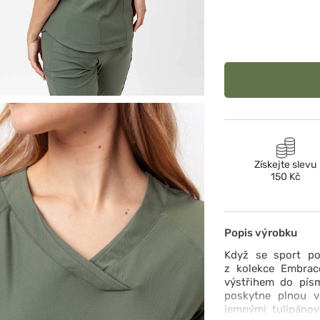
Získejte slevu
150 Kč
Popis výrobku
Když se sport po
z kolekce Embrace
výstřihem do pís
poskytne plnou v
jemnými tulipánov