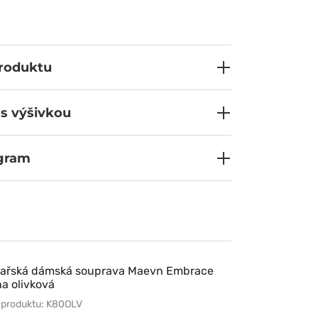
 pojme drobnosti, které chcete mít vždy po
čtyřsměrně elastický, odvádí vlhkost a nemačká
lémů udrží tempo i během náročného dne, a po
odí na procházku či lehkou aktivitu. Spojení
nu, které vám zajistí volnost a pohodlí od rána
produktu
 s výšivkou
ogram
ařská dámská souprava Maevn Embrace
a olivková
 produktu: K80OLV