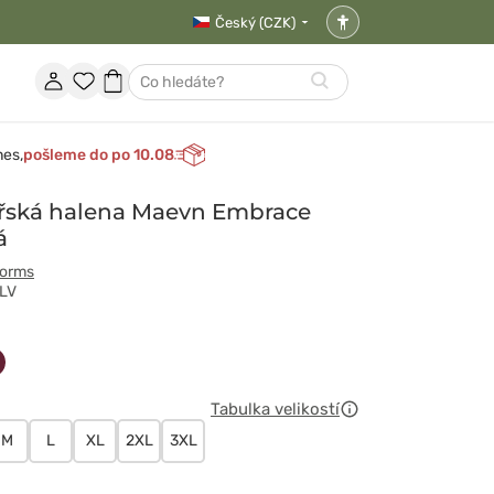
Český (CZK)
Nastavení
přístupnosti
Účet
Oblíbené
Nákupní
Hledat
položky
košík
nes,
pošleme do po 10.08
řská halena Maevn Embrace
á
forms
OLV
wy
owy
śniowy
Tabulka velikostí
M
L
XL
2XL
3XL