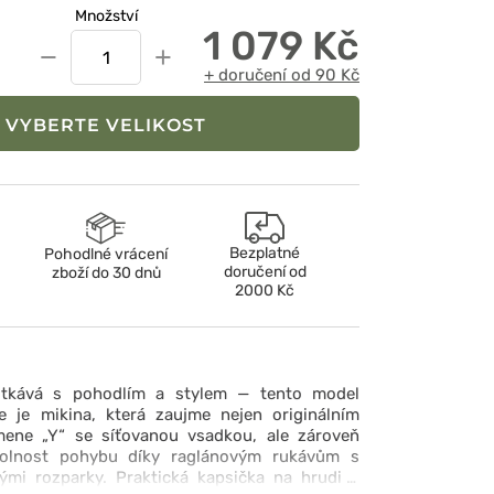
Množství
1 079 Kč
−
+
+ doručení od 90 Kč
VYBERTE VELIKOST
Bezplatné
Pohodlné vrácení
doručení od
zboží do 30 dnů
2000 Kč
tkává s pohodlím a stylem — tento model
 je mikina, která zaujme nejen originálním
mene „Y“ se síťovanou vsadkou, ale zároveň
olnost pohybu díky raglánovým rukávům s
ými rozparky. Praktická kapsička na hrudi s