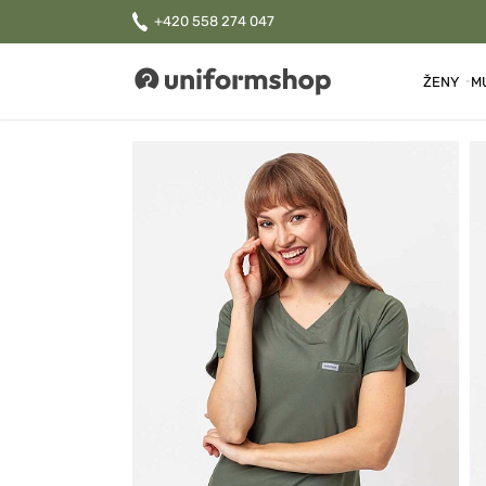
+420 558 274 047
ŽENY
M
Uniformshop