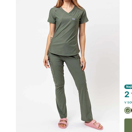
Nej
2
v so
Ol