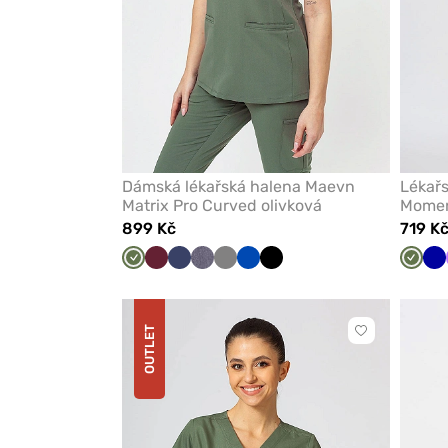
Dámská lékařská halena Maevn
Lékař
Matrix Pro Curved olivková
Momen
899 Kč
719 K
Olivková
Třešňová
Námořnická
Šedá
Šedá
Královsky
Černá
Olivk
T
modř
melanž
modrá
m
OUTLET
Kliknutím
přidáte
nebo
odeberete
z
oblíbených