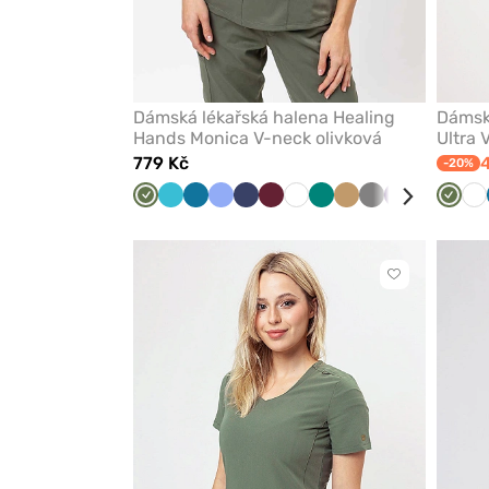
Dámská lékařská halena Healing
Dámsk
Hands Monica V-neck olivková
Ultra 
779 Kč
-20%
Olivková
Mořsky
Karaibsky
Klasicky
Námořnická
Třešňová
Bílá
Zelená
Béžová
Šedá
Lilkový
Královsky
Černá
Olivk
Bí
modrá
modrá
modrá
modř
modrá
Kliknutím
přidáte
nebo
odeberete
z
oblíbených