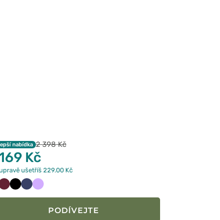
2 398 Kč
lepší nabídka
 169 Kč
upravě ušetříš 229.00 Kč
iwkowy
Wiśniowy
Czarny
Ciemny
Lawendowy
granat
PODÍVEJTE