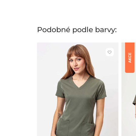
Podobné podle barvy:
Kliknutím
AKCE
přidáte
nebo
odeberete
z
oblíbených