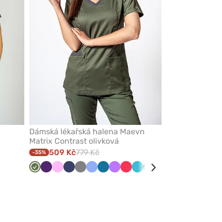
Dámská lékařská halena Maevn
Matrix Contrast olivková
509 Kč
779 Kč
-35%
Olivková
Lilkový
Růžová
Námořnická
Šedá
Klasicky
Karaibsky
Fialová
Melounová
Mořsky
Černá
Třešňová
Královsky
Tmavě
Malinová
modř
modrá
modrá
modrá
modrá
modrá