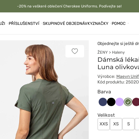
-20% na veškeré oblečení Cherokee Uniforms. Podívejte se!
UŽI
PŘÍSLUŠENSTVÍ
SKUPINOVÉ OBJEDNÁVKY
ZNAČKY
POMOC
Objednejte si ještě d
ŽENY
Haleny
Přidat
k
Dámská léka
oblíbeným
Luna olivkov
položkám
Výrobce:
Maevn Uni
Kód produktu: 2502
Barva
Ciemny
Czarny
Lawendo
Oliwk
Wi
granat
Velikost
XXS
XS
S