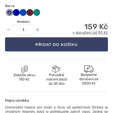
Barva
Ciemny
Granatowy
Królewski
Wiśniowy
Zielony
granat
granat
Množství
159 Kč
−
+
+ doručení od 90 Kč
PŘIDAT DO KOŠÍKU
Bezplatné
Získejte slevu
Pohodlné
doručení od
150 Kč
vrácení zboží
2000 Kč
do 30 dnů
Popis výrobku
Univerzální čepice pro muže a ženy od společnosti Dickies je
vhodným řešením, když si potřebujete zakrýt vlasy. Jedná se