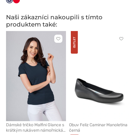
Námořnická
Červená
modř
Naši zákazníci nakoupili s tímto
produktem také:
OUTLET
Kliknutím
Kliknut
přidáte
přidáte
nebo
nebo
odeberete
odeber
z
z
oblíbených
oblíben
Dámské tričko Malfini Glance s
Obuv Feliz Caminar Manoletina
krátkým rukávem námořnická
černá