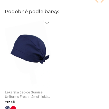
Podobné podle barvy:
Kliknutím
přidáte
nebo
odeberete
z
oblíbených
Lékařská čepice Sunrise
Uniforms Fresh námořnická
modř (zavinovací)
119 Kč