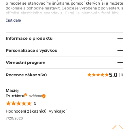
o model se stahovacími šňůrkami, pomocí kterých si ji můžete
dokonale a pohodlně nastavit. Čepice je vyrobena z polyesteru s
příměsí elastického spandexu. Okraj je olemován froté látkou
proti pocení pro ještě větší pohodlí. Díky široké škále
číst dále
dostupných barev si snadno vyberete model, který bude ladit s
vaším stylem.
Informace o produktu
Personalizace s výšivkou
Věrnostní program
5.0
Recenze zákazníků
(1)
Maciej
ověřeno
5
Hodnocení zákazníků: Vynikající
7/20/2026