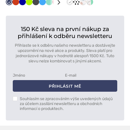
Námořnická
Oranžová
Tmavě
Limetková
Grafitová
Lazurová
Mátová
Červená
Černá
Šedá
Bílá
Tmavě
bílá
Zelená
Mr
Bílá
bio
modř
modrá
zelená
s
Wonderful
vega
černými
saniatarioNOVINKA
tečkami
150 Kč sleva na první nákup za
přihlášení k odběru newsletteru
Přihlaste se k odběru našeho newsletteru a dostávejte
upozornění na nové akce a produkty. Sleva platí pro
jednorázové nákupy v hodnotě alespoň 1500 Kč. Tuto
slevu nelze kombinovat s jinými akcemi.
PŘIHLÁSIT MĚ
Souhlasím se zpracováním výše uvedených údajů
za účelem zasílání newsletteru a obchodních
informací o produktech.