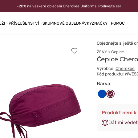
-20% na veškeré oblečení Cherokee Uniforms. Podívejte se!
UŽI
PŘÍSLUŠENSTVÍ
SKUPINOVÉ OBJEDNÁVKY
ZNAČKY
POMOC
Objednejte si ještě d
ŽENY
Čepice
Přidat
k
Čepice Chero
oblíbeným
položkám
Výrobce:
Cherokee
Kód produktu: WWE5
Barva
Królewski
Wiśniowy
granat
Produkt není k 
Dát mi vědět