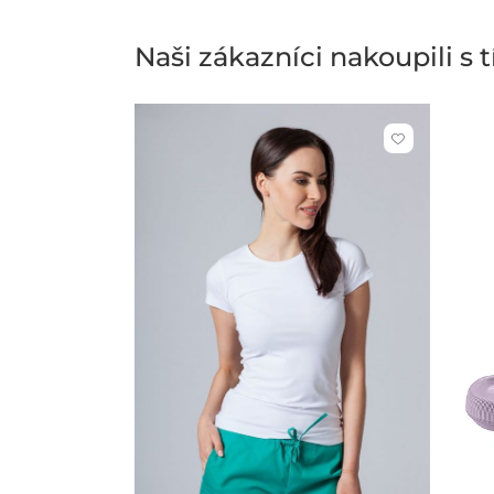
Naši zákazníci nakoupili s
Kliknutím
přidáte
nebo
odeberete
z
oblíbených