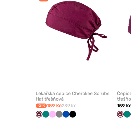
z
oblíbených
Lékařská čepice Cherokee Scrubs
Čepice
Hat třešňová
třešň
189 Kč
239 Kč
159 K
-21%
Třešňová
Zelená
Růžová
Šedá
Královsky
Černá
Třešň
Ze
modrá