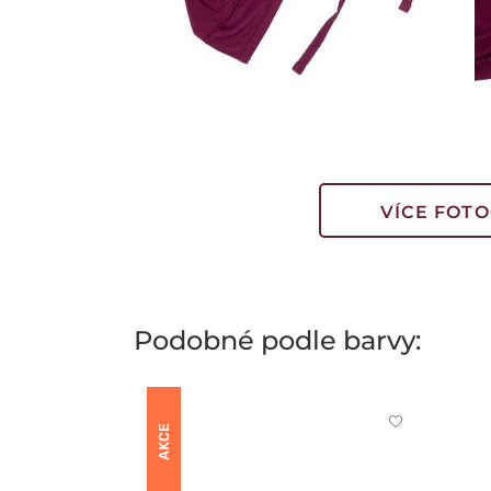
VÍCE FOTO
Podobné podle barvy:
Kliknutím
AKCE
přidáte
nebo
odeberete