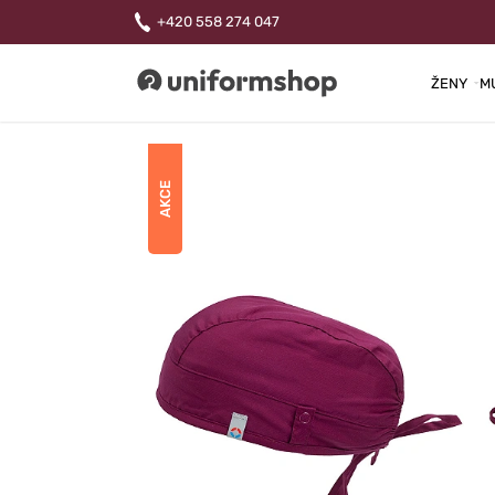
+420 558 274 047
ŽENY
M
Uniformshop
AKCE