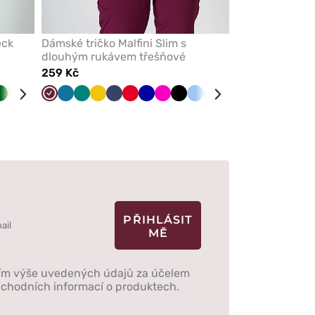
eck
Dámské tričko Malfini Slim s
dlouhým rukávem třešňové
259 Kč
ová
Tmavě
Limetková
Grafitová
Zelená
Třešňová
Karaibsky
Zelená
Žlutá
Námořnická
Červená
Tmavě
Malinová
Černá
Modrá
Mátová
Šedá
Bílá
zelená
modrá
modř
modrá
PŘIHLÁSIT
MĚ
ím výše uvedených údajů za účelem
obchodních informací o produktech.