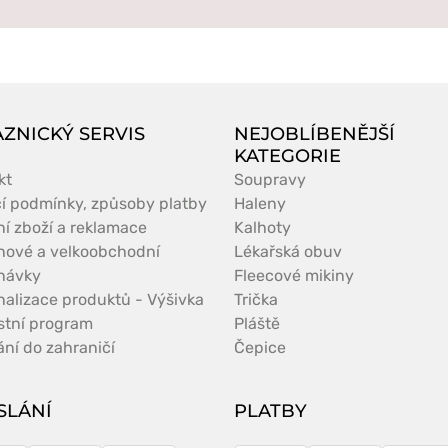
ZNICKÝ SERVIS
NEJOBLÍBENĚJŠÍ
KATEGORIE
kt
Soupravy
í podmínky, způsoby platby
Haleny
ní zboží a reklamace
Kalhoty
nové a velkoobchodní
Lékařská obuv
návky
Fleecové mikiny
nalizace produktů - Výšivka
Trička
stní program
Pláště
ní do zahraničí
Čepice
SLÁNÍ
PLATBY