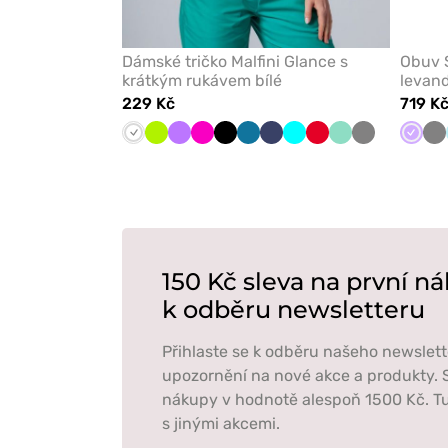
Dámské tričko Malfini Glance s
Obuv 
krátkým rukávem bílé
levan
229 Kč
719 K
Bílá
Limetková
Fialová
Malinová
Černá
Karaibsky
Námořnická
Tyrkysová
Červená
Mátová
Šedá
Levan
Še
modrá
modř
150 Kč sleva na první ná
k odběru newsletteru
Přihlaste se k odběru našeho newslett
upozornění na nové akce a produkty. S
nákupy v hodnotě alespoň 1500 Kč. Tu
s jinými akcemi.