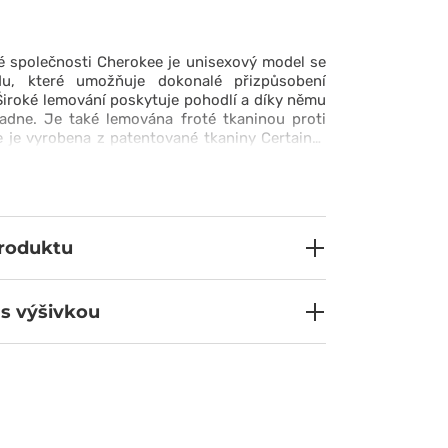
é společnosti Cherokee je unisexový model se
u, které umožňuje dokonalé přizpůsobení
 Široké lemování poskytuje pohodlí a díky němu
adne. Je také lemována froté tkaninou proti
e je vyrobena z patentované tkaniny Certainty
ogies™, která je antibakteriální a odolná proti
ým doplňkem jsou poutka s patentkami u uší,
chrannou masku upevnit, aby při intenzivní
vém místě.
produktu
 s výšivkou