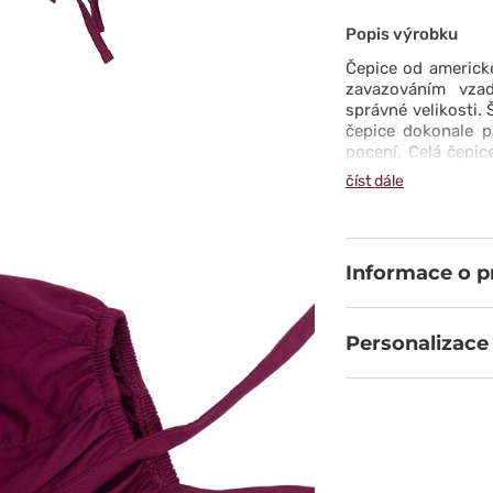
Popis výrobku
Čepice od americk
zavazováním vzad
správné velikosti.
čepice dokonale p
pocení. Celá čepic
Protective Technol
číst dále
vlhkosti. Užitečn
kterými můžete o
práci zůstala na s
Informace o 
Personalizace