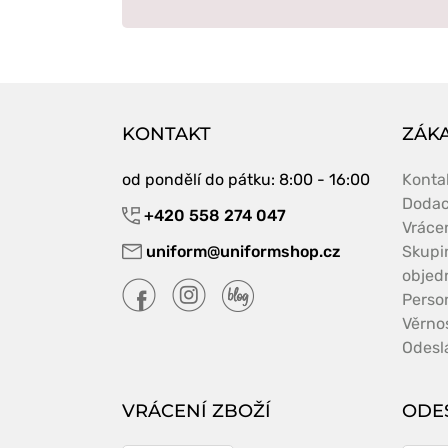
KONTAKT
ZÁKA
od pondělí do pátku
: 8:00 - 16:00
Konta
Dodac
+420 558 274 047
Vráce
uniform@uniformshop.cz
Skupi
objed
Perso
Věrno
Odeslá
VRÁCENÍ ZBOŽÍ
ODE