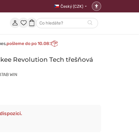
Český (CZK)
Nastavení
přístupnosti
Účet
Oblíbené
Nákupní
Hledat
položky
košík
nes,
pošleme do po 10.08
kee Revolution Tech třešňová
07AB WIN
dispozici.