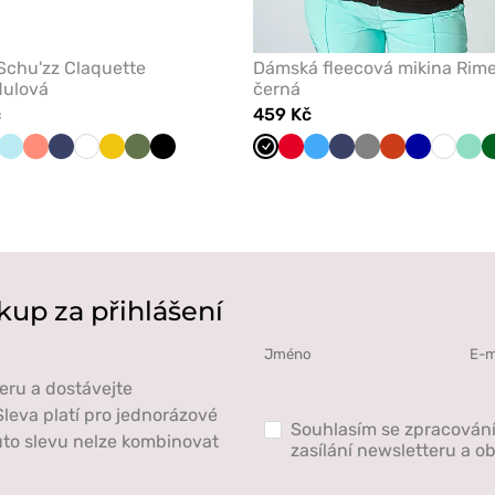
Schu'zz Claquette
Dámská fleecová mikina Rim
dulová
černá
č
459 Kč
dulová
dá
Aqua
Koralová
Námořnická
Bílá
Žlutá
Olivková
Černá
Černá
Červená
Lazurová
Námořnická
Šedá
Oranžová
Tmavě
Bílá
Mát
modř
modř
modrá
kup za přihlášení
eru a dostávejte
leva platí pro jednorázové
Souhlasím se zpracován
to slevu nelze kombinovat
zasílání newsletteru a 