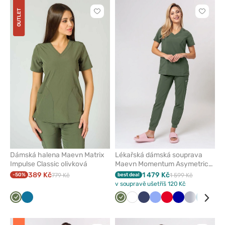
OUTLET
Kliknutím
Kliknut
přidáte
přidáte
nebo
nebo
odeberete
odeber
z
z
oblíbených
oblíben
Dámská halena Maevn Matrix
Lékařská dámská souprava
Impulse Classic olivková
Maevn Momentum Asymetric
olivková
389 Kč
1 479 Kč
-50%
779 Kč
best deal
1 599 Kč
v soupravě ušetříš 120 Kč
Olivková
Karaibsky
Olivková
Bílá
Námořnická
Klasicky
Červená
Tmavě
Světle
Karaibs
Čer
modrá
modř
modrá
modrá
šedá
modrá