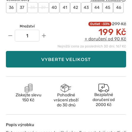
36
37
38
39
40
41
42
43
44
45
46
299 Kč
-33%
Množství
199 Kč
−
+
+ doručení od 90 Kč
Nejnižší cena za posledních 30 dní: 167 Kč
VYBERTE VELIKOST
Bezplatné
Získejte slevu
Pohodlné
doručení od
150 Kč
vrácení zboží
2000 Kč
do 30 dnů
Popis výrobku