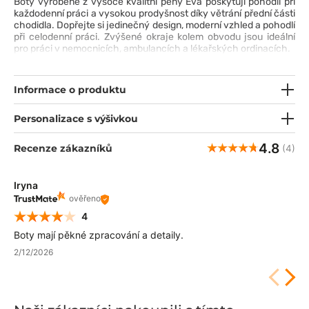
Boty vyrobené z vysoce kvalitní pěny Eva poskytují pohodlí při
každodenní práci a vysokou prodyšnost díky větrání přední části
chodidla. Dopřejte si jedinečný design, moderní vzhled a pohodlí
při celodenní práci. Zvýšené okraje kolem obvodu jsou ideální
pro práci v nemocnicích, ambulancích a lékařských ordinacích.
Informace o produktu
Personalizace s výšivkou
4.8
Recenze zákazníků
(4)
Iryna
ověřeno
4
Boty mají pěkné zpracování a detaily.
2/12/2026