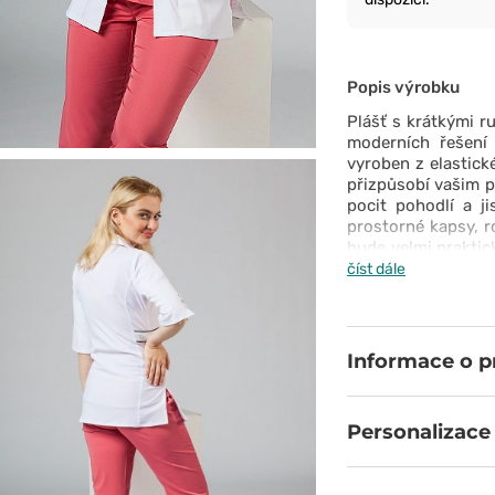
Popis výrobku
Plášť s krátkými r
moderních řešení 
vyroben z elastick
přizpůsobí vašim 
pocit pohodlí a ji
prostorné kapsy, r
bude velmi praktic
límec, skrytý zip
číst dále
vzhledu.
Informace o 
Personalizace