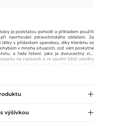
ukávy je podstatou pohodlí a příkladem použití
při navrhování zdravotnického oblečení. Je
é látky s přídavkem spandexu, díky kterému se
pohybům v mnoha situacích, což vám poskytne
stotu, a řada řešení, jako je dvoucestný zip,
ozparky na rukávech a ve spodní části zástěry
ké při každodenním používání. Dobře navržený
 a ozdobné knoflíky přispívají k efektivnímu
produktu
 s výšivkou