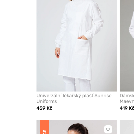
z
oblíbených
Univerzální lékařský plášť Sunrise
Dámský
Uniforms
Maevn 
459 Kč
419 K
Kliknutím