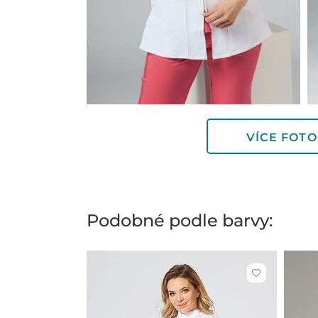
VÍCE FOTO
Podobné podle barvy:
Kliknutím
přidáte
nebo
odeberete