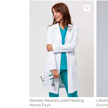
Kliknutím
přidáte
nebo
odeberete
z
oblíbených
Dámský lékařský plášť Healing
Lékařs
Hands Faye
Sunris