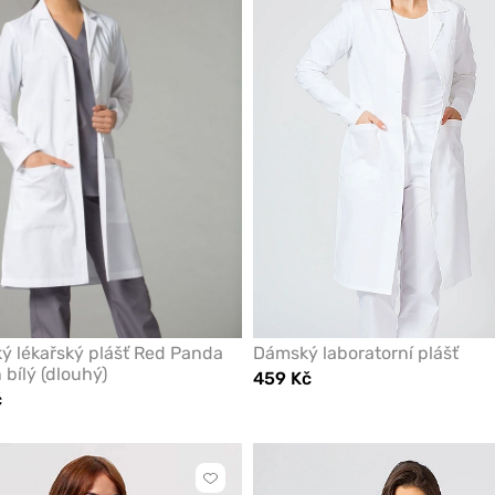
z
oblíbených
 lékařský plášť Red Panda
Dámský laboratorní plášť
bílý (dlouhý)
459 Kč
č
Kliknutím