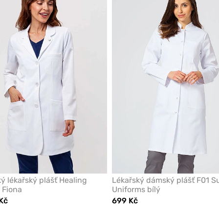
přidáte
nebo
odeberete
z
oblíbených
 lékařský plášť Healing
Lékařský dámský plášť F01 S
 Fiona
Uniforms bílý
Kč
699 Kč