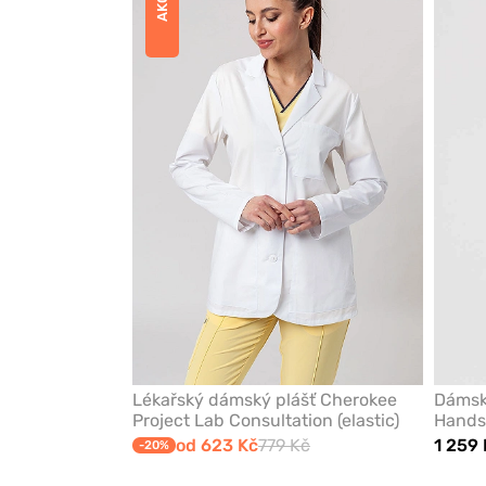
AKCE
přidáte
nebo
odeberete
z
oblíbených
Lékařský dámský plášť Cherokee
Dámský
Project Lab Consultation (elastic)
Hands
od 623 Kč
779 Kč
1 259 
-20%