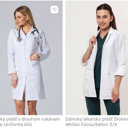
Kliknutím
přidáte
nebo
odeberete
z
oblíbených
ký plášť s dlouhým rukávem
Dámský lékařský plášť Dickies
e Uniforms bílý
Whites Consultation 3/4