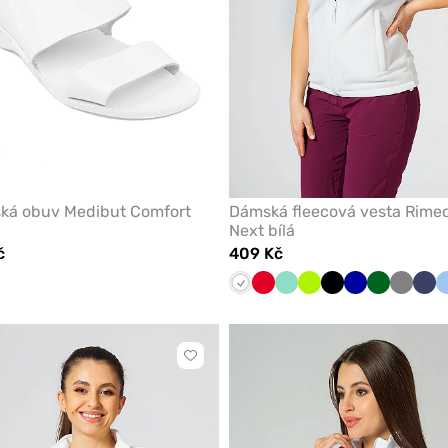
ská obuv Medibut Comfort
Dámská fleecová vesta Rime
Next bílá
č
409 Kč
Bílá
Červená
Mátová
Limetková
Černá
Tmavě
Tmavě
Šedá
Nám
modrá
zelená
mo
Kliknutím
přidáte
nebo
odeberete
z
oblíbených