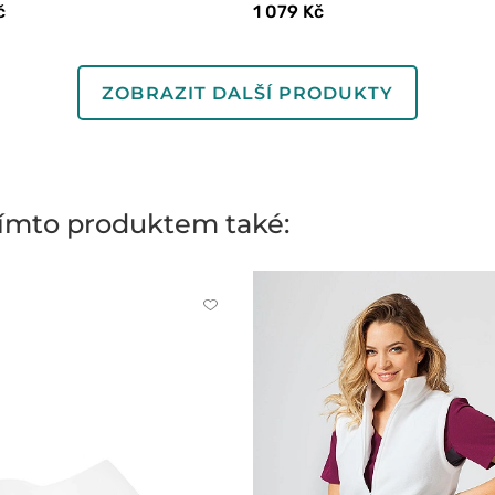
č
1 079 Kč
ZOBRAZIT DALŠÍ PRODUKTY
 tímto produktem také:
Kliknutím
přidáte
nebo
odeberete
z
oblíbených