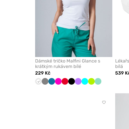
Dámské tričko Malfini Glance s
Lékař
krátkým rukávem bílé
bílá
229 Kč
539 K
Bílá
Šedá
Karaibsky
Malinová
Červená
Černá
Fialová
Tyrkysová
Limetková
Mátová
modrá
Kliknutím
přidáte
nebo
odeberete
z
oblíbených