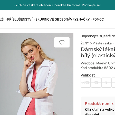
-20% na veškeré oblečení Cherokee Uniforms. Podívejte se!
UŽI
PŘÍSLUŠENSTVÍ
SKUPINOVÉ OBJEDNÁVKY
ZNAČKY
POMOC
Objednejte si ještě d
ŽENY
Pláště i saka
Přidat
k
Dámský lékař
oblíbeným
bílý (elastick
položkám
Výrobce:
Maevn Uni
Kód produktu: 8802
Velikost
XXS
XS
S
Produkt není k 
Kliknutím na velik
dispozici.