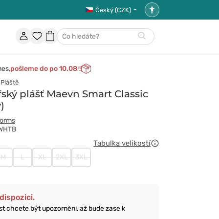
Český (CZK)
Nastavení
přístupnosti
Účet
Oblíbené
Nákupní
Hledat
položky
košík
nes,
pošleme do po 10.08
Pláště
ský plášť Maevn Smart Classic
ý)
forms
 WHTB
Tabulka velikostí
M
L
XL
2XL
3XL
dispozici.
ost chcete být upozorněni, až bude zase k