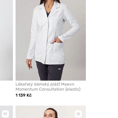
z
z
oblíbených
oblíbených
Lékařský dámský plášť Maevn
Momentum Consultation (elastic)
1 139 Kč
Kliknutím
Kliknutím