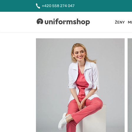
+420 558 274 047
ŽENY
M
Uniformshop