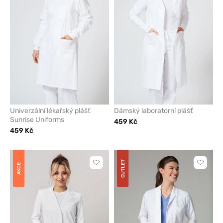
z
z
oblíbených
oblíben
Univerzální lékařský plášť
Dámský laboratorní plášť
Sunrise Uniforms
459 Kč
459 Kč
OUTLET
Kliknutím
Kliknut
AKCE
přidáte
přidáte
nebo
nebo
odeberete
odeber
z
z
oblíbených
oblíben