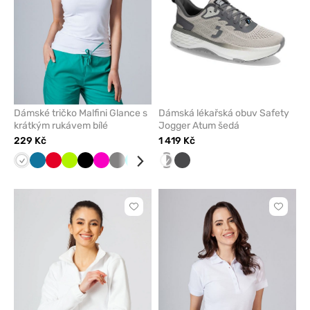
Dámské tričko Malfini Glance s
Dámská lékařská obuv Safety
krátkým rukávem bílé
Jogger Atum šedá
229 Kč
1 419 Kč
Bílá
Karaibsky
Červená
Limetková
Černá
Malinová
Šedá
Tyrkysová
Fialová
Mátová
bílá/
Grafitová
modrá
šedá
Kliknutím
Kliknut
přidáte
přidáte
nebo
nebo
odeberete
odeber
z
z
oblíbených
oblíben