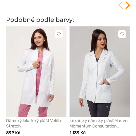
Podobné podle barvy:
Kliknutím
Kliknut
přidáte
přidáte
nebo
nebo
odeberete
odeber
z
z
oblíbených
oblíben
Dámský lékařský plášť Velilla
Lékařský dámský plášť Maevn
Stretch
Momentum Consultation
(elastic)
899 Kč
1 139 Kč