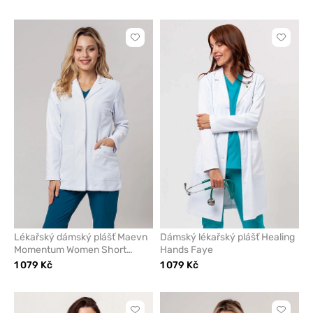
Kliknutím
Kliknut
přidáte
přidáte
nebo
nebo
odeberete
odeber
z
z
oblíbených
oblíben
Lékařský dámský plášť Maevn
Dámský lékařský plášť Healing
Momentum Women Short
Hands Faye
(elastic)
1 079 Kč
1 079 Kč