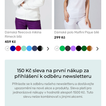
Dámská fleecová mikina
Dámské polo Malfini Pique bílé
Rimeck bílá
299 Kč
459 Kč
Bílá
Tmavě
Červená
Mátová
Lazurová
Námořnická
Černá
Tmavě
Limetková
Grafitová
Bílá
Oranžová
Zelené
Šedá
Antracitový
Zelená
Fialová
Černá
Tmavě
Hnědá
Červen
Žlu
modrá
modř
zelená
jablko
melanž
zelená
150 Kč sleva na první nákup za
přihlášení k odběru newsletteru
Přihlaste se k odběru našeho newsletteru a dostávejte
upozornění na nové akce a produkty. Sleva platí pro
jednorázové nákupy v hodnotě alespoň 1500 Kč. Tuto
slevu nelze kombinovat s jinými akcemi.