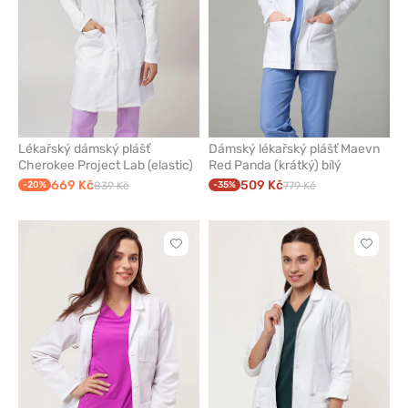
Lékařský dámský plášť
Dámský lékařský plášť Maevn
Cherokee Project Lab (elastic)
Red Panda (krátký) bílý
669 Kč
509 Kč
-20%
839 Kč
-35%
779 Kč
Kliknutím
Kliknut
přidáte
přidáte
nebo
nebo
odeberete
odeber
z
z
oblíbených
oblíben