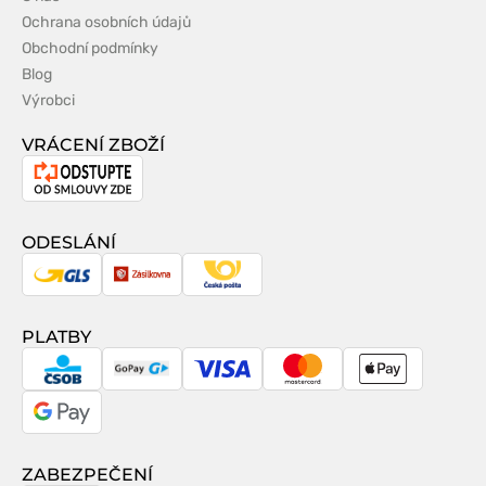
Ochrana osobních údajů
Obchodní podmínky
Blog
Výrobci
VRÁCENÍ ZBOŽÍ
Odstoupení
od
smlouvy
ODESLÁNÍ
GLS
Zásilkovna
Česká
pošta
PLATBY
CSOB
GoPay
Visa
MasterCard
Apple
Pay
Google
Pay
ZABEZPEČENÍ