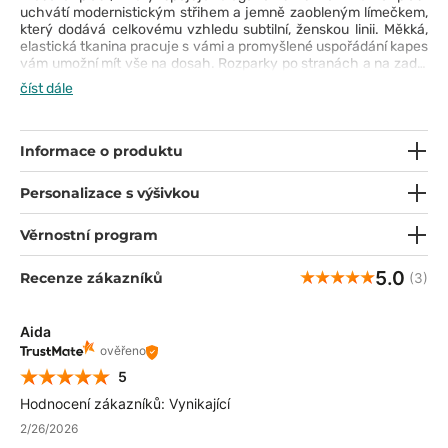
uchvátí modernistickým střihem a jemně zaobleným límečkem,
který dodává celkovému vzhledu subtilní, ženskou linii. Měkká,
elastická tkanina pracuje s vámi a promyšlené uspořádání kapes
vám umožní mít vše na dosah. Rozparky po stranách a na zadní
části pláště zajišťují naprostou volnost pohybu a tři pevné
číst dále
knoflíky s gravírováním loga „Healing Hands“ přidávají
sofistikovaný detail. Našívka na kapse a elegantní brož na
límečku podtrhují precizní charakter designu. Je to volba pro
modernistku, která chce vypadat profesionálně a cítit se
Informace o produktu
pohodlně po celý den.
Personalizace s výšivkou
Věrnostní program
5.0
Recenze zákazníků
(3)
Aida
ověřeno
5
Hodnocení zákazníků: Vynikající
2/26/2026