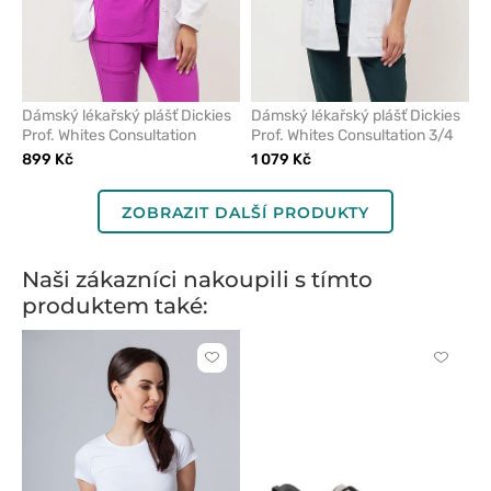
Dámský lékařský plášť Dickies
Dámský lékařský plášť Dickies
Prof. Whites Consultation
Prof. Whites Consultation 3/4
899 Kč
1 079 Kč
ZOBRAZIT DALŠÍ PRODUKTY
Naši zákazníci nakoupili s tímto
produktem také:
Kliknutím
Kliknut
přidáte
přidáte
nebo
nebo
odeberete
odeber
z
z
oblíbených
oblíben