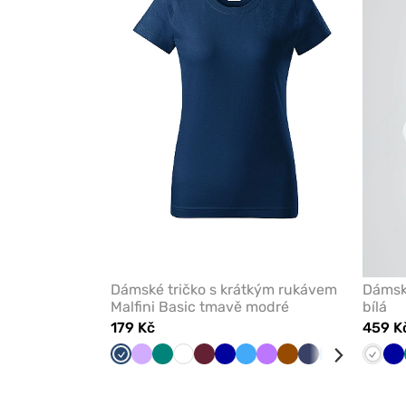
z
oblíbených
Dámské tričko s krátkým rukávem
Dámsk
Malfini Basic tmavě modré
bílá
179 Kč
459 K
Tmavě
Levandulová
Zelená
Bílá
Třešňová
Tmavě
Lazurová
Fialová
Hnědá
Námořnická
Modrá
Růžová
Karaib
Bílá
Če
T
modrá
modrá
modř
modr
m