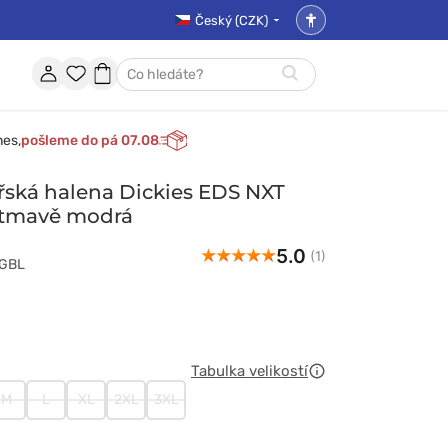
Český (CZK)
Nastavení
přístupnosti
Účet
Oblíbené
Nákupní
Hledat
položky
košík
nes,
pošleme do pá 07.08
ská halena Dickies EDS NXT
tmavě modrá
5.0
(1)
1GBL
Tabulka velikostí
M
L
XL
2XL
3XL