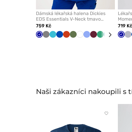
Dámská lékařská halena Dickies
Lékař
EDS Essentials V-Neck tmavo
Momen
modrá
modrá
759 Kč
719 K
Tmavě
Šedá
Mořsky
Královsky
Oranžová
Olivková
Bílá
Klasicky
Třešňová
Světle
Karaibsky
Zelená
Černá
Tmav
Sv
modrá
modrá
modrá
modrá
zelená
modrá
modr
še
Naši zákazníci nakoupili s
Kliknutím
přidáte
nebo
odeberete