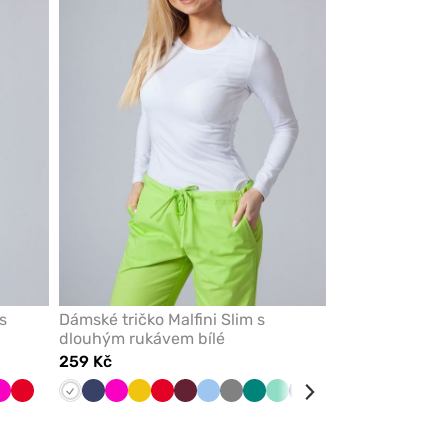
z
z
oblíbených
oblíbených
s
Dámské tričko Malfini Slim s
dlouhým rukávem bílé
259 Kč
ová
ořnická
Malinová
Červená
Bílá
Námořnická
Malinová
Žlutá
Červená
Třešňová
Modrá
Šedá
Zelená
Mátová
Tmavě
Černá
Karaibsky
dř
modř
modrá
modrá