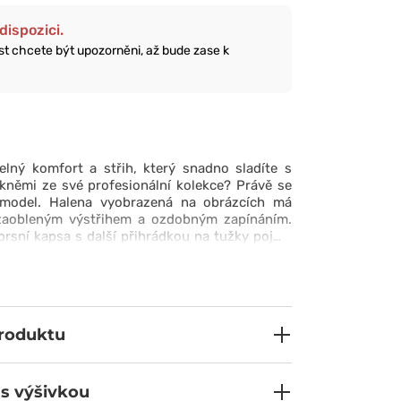
dispozici.
ost chcete být upozorněni, až bude zase k
elný komfort a střih, který snadno sladíte s
kněmi ze své profesionální kolekce? Právě se
 model. Halena vyobrazená na obrázcích má
 zaobleným výstřihem a ozdobným zapínáním.
prsní kapsa s další přihrádkou na tužky pojme
tnosti a dvojité prošití na citlivých místech
 bude odolný bez ohledu na dynamiku v práci.
ějící vlhkost je příjemná na kůži a hezky sedí.
 halena stane skutečným klenotem vašeho
produktu
 s výšivkou