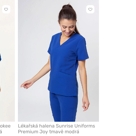
Kliknutím
Kliknutím
přidáte
přidáte
nebo
nebo
odeberete
odeberete
z
z
oblíbených
oblíbených
rokee
Lékařská halena Sunrise Uniforms
á
Premium Joy tmavě modrá