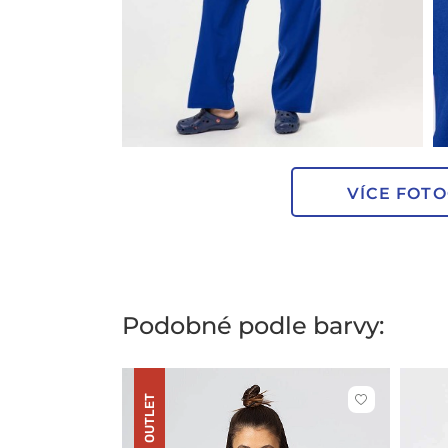
VÍCE FOTO
Podobné podle barvy:
OUTLET
Kliknutím
přidáte
nebo