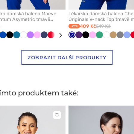
ská dámská halena Maevn
Lékařská dámská halena Che
tum Asymetric tmavě
Originals V-neck Top tmavě 
č
409 Kč
519 Kč
-21%
ě
ětle
Královsky
Černá
Karaibsky
Bílá
Fialová
Růžová
Námořnická
Červená
Klasicky
Olivková
Třešňová
Tmavě
Šedá
Lilkový
Zelená
Černá
Růžová
Světle
Bílá
Béžová
Šedá
Klas
á
dá
modrá
modrá
modř
modrá
modrá
zelená
mod
ZOBRAZIT DALŠÍ PRODUKTY
 tímto produktem také:
Kliknutím
přidáte
nebo
odeberete