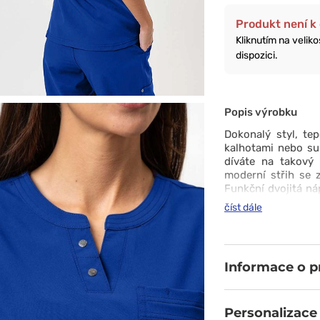
Produkt není k 
Kliknutím na velik
dispozici.
Popis výrobku
Dokonalý styl, tep
kalhotami nebo su
díváte na takový
moderní střih se
Funkční dvojitá ná
všechny vaše nezby
číst dále
zajistí, že model
Měkká tkanina odvád
Během chvilky se
šatníku.
Informace o 
Personalizace