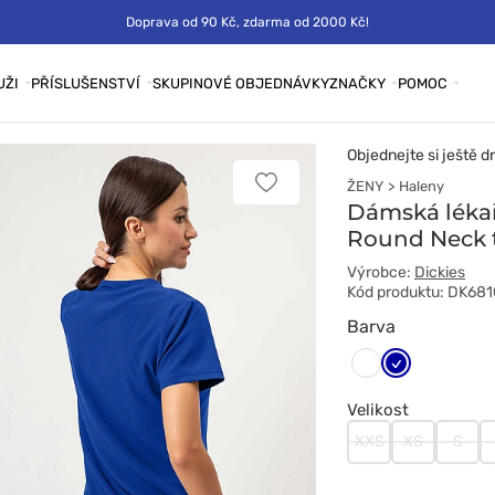
Doprava od 90 Kč, zdarma od 2000 Kč!
UŽI
PŘÍSLUŠENSTVÍ
SKUPINOVÉ OBJEDNÁVKY
ZNAČKY
POMOC
Objednejte si ještě d
ŽENY
Haleny
Přidat
k
Dámská lékař
oblíbeným
Round Neck 
položkám
Výrobce:
Dickies
Kód produktu: DK68
Barva
Granatowy
Biały
Velikost
XXS
XS
S