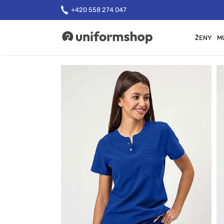
+420 558 274 047
ŽENY
M
Uniformshop