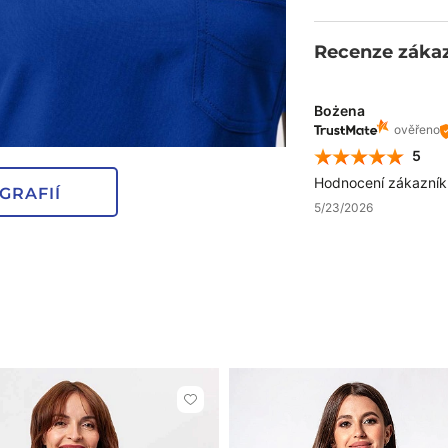
Recenze záka
Bożena
ověřeno
5
Hodnocení zákazníků
GRAFIÍ
5/23/2026
Kliknutím
přidáte
nebo