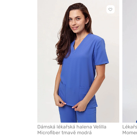
Kliknutím
přidáte
nebo
odeberete
z
oblíbených
Dámská lékařská halena Velilla
Lékař
Microfiber tmavě modrá
Momen