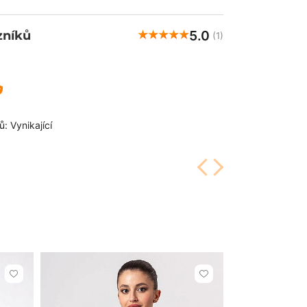
5.0
zníků
(1)
: Vynikající
Kliknutím
Kliknutím
přidáte
přidáte
nebo
nebo