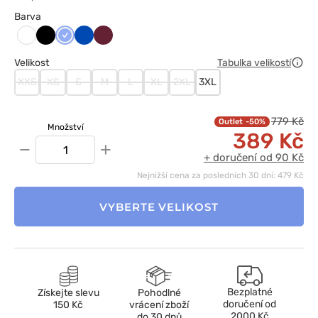
Barva
Czarny
Klasyczny
Królewski
Wiśniowy
Biały
błękit
granat
Velikost
Tabulka velikostí
XXS
XS
S
M
L
XL
2XL
3XL
779 Kč
-50%
Množství
389 Kč
−
+
+ doručení od 90 Kč
Nejnižší cena za posledních 30 dní: 479 Kč
VYBERTE VELIKOST
Bezplatné
Získejte slevu
Pohodlné
doručení od
150 Kč
vrácení zboží
2000 Kč
do 30 dnů