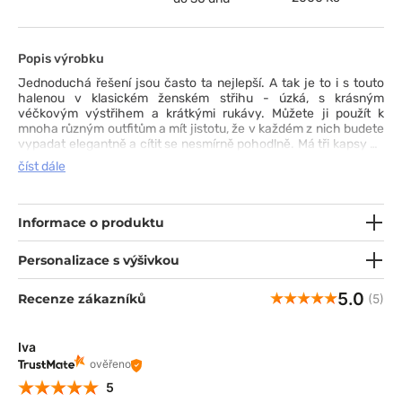
Popis výrobku
Jednoduchá řešení jsou často ta nejlepší. A tak je to i s touto
halenou v klasickém ženském střihu - úzká, s krásným
véčkovým výstřihem a krátkými rukávy. Můžete ji použít k
mnoha různým outfitům a mít jistotu, že v každém z nich budete
vypadat elegantně a cítit se nesmírně pohodlně. Má tři kapsy na
pracovní nezbytnosti: dvě našité kapsy a jednu skrytou kapsu s
číst dále
držákem na tužku. Volnost pohybu zajišťuje elastická tkanina
a rozparky ve spodní části.
Informace o produktu
Personalizace s výšivkou
5.0
Recenze zákazníků
(5)
Iva
ověřeno
5