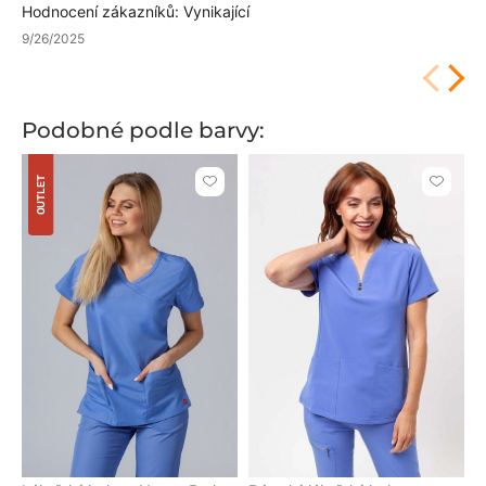
Hodnocení zákazníků: Vynikající
9/26/2025
Podobné podle barvy:
OUTLET
Kliknutím
Kliknut
přidáte
přidáte
nebo
nebo
odeberete
odeber
z
z
oblíbených
oblíben