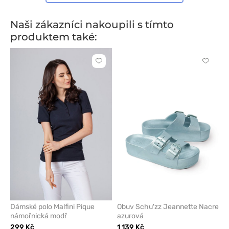
Naši zákazníci nakoupili s tímto
produktem také:
Kliknutím
Kliknut
přidáte
přidáte
nebo
nebo
odeberete
odeber
z
z
oblíbených
oblíben
Dámské polo Malfini Pique
Obuv Schu'zz Jeannette Nacre
námořnická modř
azurová
299 Kč
1 139 Kč