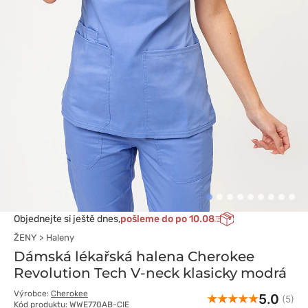
Objednejte si ještě dnes,
pošleme do po 10.08
ŽENY
Haleny
Dámská lékařská halena Cherokee
Revolution Tech V-neck klasicky modrá
Výrobce:
Cherokee
5.0
(5)
Kód produktu: WWE770AB-CIE